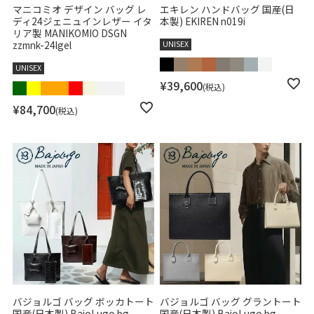
マニコミオ デザイン バッグ レ
エキレン ハンドバッグ 国産(日
ディ24ジェニュインレザー イタ
本製) EKIREN n019i
リア製 MANIKOMIO DSGN
zzmnk-24lgel
UNISEX
UNISEX
¥
39,600
税込
¥
84,700
税込
バジョルゴ バッグ ボッカトート
バジョルゴ バッグ グラントート
国産(日本製) BajoLugo bg-
国産(日本製) BajoLugo bg-