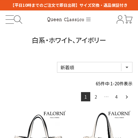
【平日10時までのご注文で即日出荷】サイズ交換・返品保証付き
白系・ホワイト、アイボリー
65
件中
1
-
20
件表示
1
2
…
4