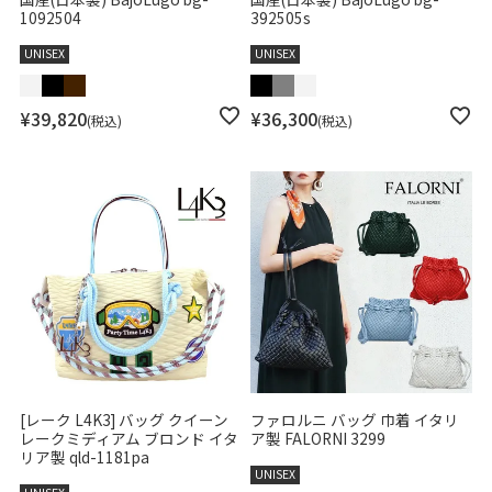
1092504
392505s
UNISEX
UNISEX
¥
39,820
¥
36,300
税込
税込
[レーク L4K3] バッグ クイーン
ファロルニ バッグ 巾着 イタリ
レークミディアム ブロンド イタ
ア製 FALORNI 3299
リア製 qld-1181pa
UNISEX