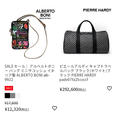
SALE セール｜ アルベルトボニ
ピエールアルディ キャブトラベ
ー バッグ ミニサコッシュ イタ
ルバッグ ブラック/ホワイト/ブ
リア製 ALBERTO BONI alb-
ラック PIERRE HARDY
9922
padv07fa25cvccf
SALE
¥
292,600
税込
¥
17,600
¥
12,320
税込