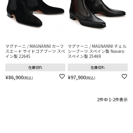
価格
〜
サイズ
マグナーニ / MAGNANNI カーフ
マグナーニ / MAGNANNI チェル
性別
スエード サイドゴアブーツ スペ
シーブーツ スペイン製 Navaro
イン製 22645
スペイン製 25469
男性
在庫切れ
在庫切れ
女性
ユニセックス
¥
86,900
¥
97,900
税込
税込
カテゴリ
2
件中
1
-
2
件表示
色
選択なし