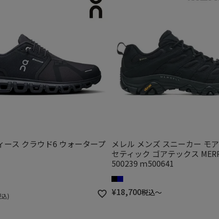
ィース クラウド6 ウォータープ
メレル メンズ スニーカー モア
セティック ゴアテックス MERR
500239 ｍ500641
¥
18,700
税込
〜
税込