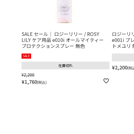
SALE セール｜ ロジーリリー / ROSY
ロジーリリー
LILY ケア用品 e010i オールマイティー
e001i
プロテクションスプレー 無色
トメユリ 
SALE
在庫切れ
¥
2,200
税
¥
2,200
¥
1,760
税込