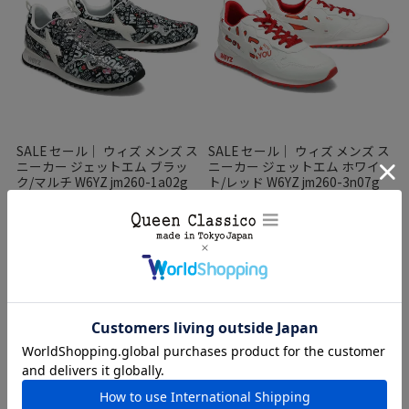
SALE セール｜ ウィズ メンズ ス
SALE セール｜ ウィズ メンズ ス
ニーカー ジェットエム ブラッ
ニーカー ジェットエム ホワイ
ク/マルチ W6YZ jm260-1a02g
ト/レッド W6YZ jm260-3n07g
SALE
SALE
¥
41,800
¥
41,800
¥
29,260
¥
29,260
税込
税込