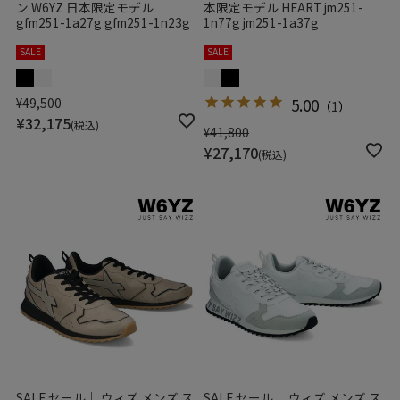
ン W6YZ 日本限定モデル
本限定モデル HEART jm251-
gfm251-1a27g gfm251-1n23g
1n77g jm251-1a37g
SALE
SALE
¥
49,500
5.00
（
1
）
¥
32,175
税込
¥
41,800
¥
27,170
税込
SALE セール｜ ウィズ メンズ ス
SALE セール｜ ウィズ メンズ ス