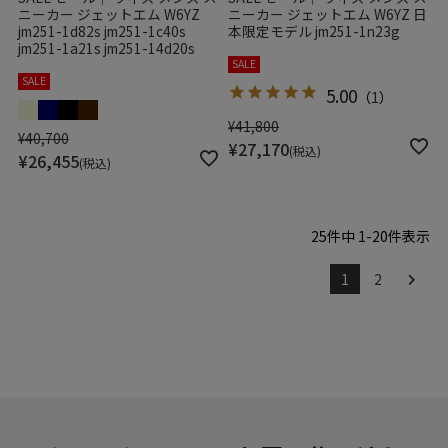
ニーカー ジェットエム W6YZ
ニーカー ジェットエム W6YZ 日
jm251-1d82s jm251-1c40s
本限定モデル jm251-1n23g
jm251-1a21s jm251-14d20s
SALE
SALE
5.00
（
1
）
¥
41,800
¥
40,700
¥
27,170
税込
¥
26,455
税込
25
件中
1
-
20
件表示
1
2