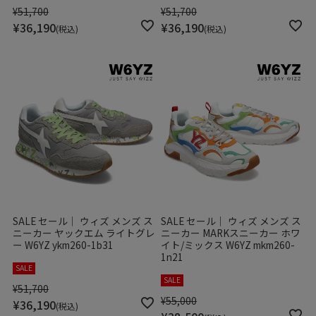
¥
51,700
¥
51,700
¥
36,190
¥
36,190
税込
税込
SALE セール｜ ウィズ メンズ ス
SALE セール｜ ウィズ メンズ ス
ニーカー ヤックエム ライトグレ
ニーカー MARKスニーカー ホワ
ー W6YZ ykm260-1b31
イト/ミックス W6YZ mkm260-
1n21
SALE
SALE
¥
51,700
¥
55,000
¥
36,190
税込