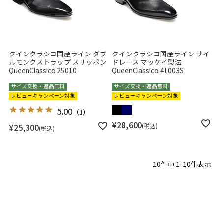
クインクラシコ国産ライン ダブ
クインクラシコ国産ライン サイ
ルモンクストラップ スリッポン
ドレース マッケイ製法
QueenClassico 25010
QueenClassico 41003S
サイズ交換・返品無料
サイズ交換・返品無料
レビューキャンペーン対象
レビューキャンペーン対象
5.00
（
1
）
¥
28,600
¥
25,300
税込
税込
10
件中
1
-
10
件表示