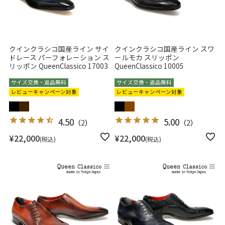
クインクラシコ国産ライン サイ
クインクラシコ国産ライン スワ
ドレース パーフォレーション ス
ールモカ スリッポン
リッポン QueenClassico 17003
QueenClassico 10005
サイズ交換・返品無料
サイズ交換・返品無料
レビューキャンペーン対象
レビューキャンペーン対象
4.50
5.00
（
2
）
（
2
）
¥
22,000
¥
22,000
税込
税込