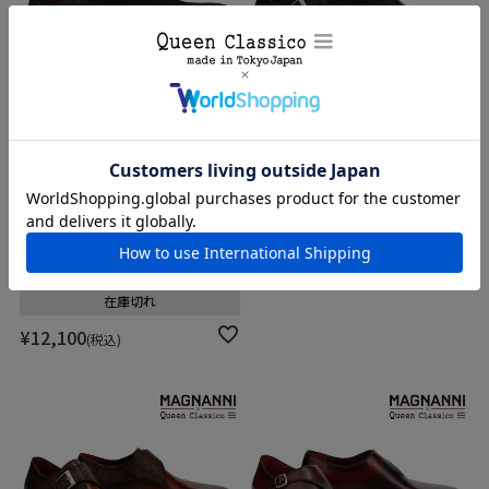
クインクラシコ メンズ ドレスシ
マグナーニ / MAGNANNIミクス
ューズ スエードダブルモンク
トメディア シングルモンク スペ
QueenClassico 3193-5
イン製 23040
レビューキャンペーン対象
在庫切れ
¥
90,200
税込
在庫切れ
¥
12,100
税込