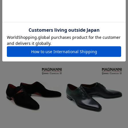
マグナーニ / MAGNANNI ミクス
マグナーニ / MAGNANNI スリン
トメディア ホールカット スペイ
グバック シングルモンク スペイ
ン製 26060
ン製 26087
在庫切れ
在庫切れ
¥
86,900
¥
90,200
税込
税込