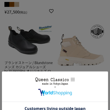
¥
27,500
税込
ブランドストーン / Blundstone
メンズ カジュアルシューズ
bs2039009bk オリジナルズ ロ
ーカット BS2039 ブラック
パラディウム メンズ カジュアル
シューズ パラライダー ジップ
¥
27,500
税込
WPA PALLADIUM 79542
¥
27,500
税込