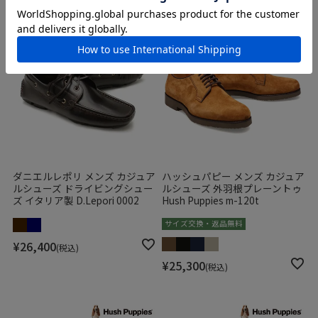
ダニエルレポリ メンズ カジュア
ハッシュパピー メンズ カジュア
ルシューズ ドライビングシュー
ルシューズ 外羽根プレーントゥ
ズ イタリア製 D.Lepori 0002
Hush Puppies m-120t
サイズ交換・返品無料
¥
26,400
税込
¥
25,300
税込