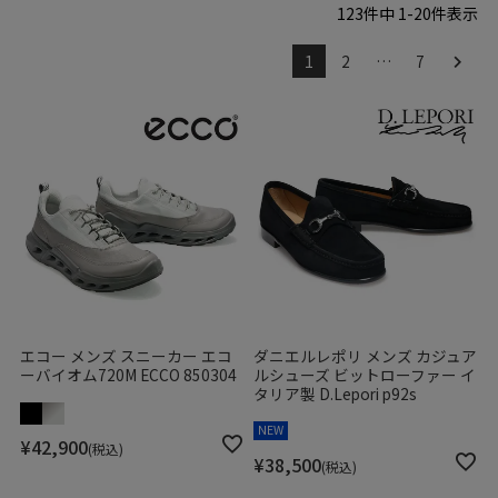
123
件中
1
-
20
件表示
1
2
…
7
エコー メンズ スニーカー エコ
ダニエルレポリ メンズ カジュア
ーバイオム720M ECCO 850304
ルシューズ ビットローファー イ
タリア製 D.Lepori p92s
NEW
¥
42,900
税込
¥
38,500
税込