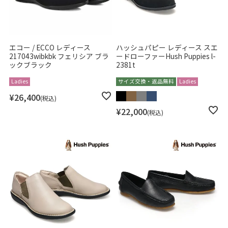
エコー / ECCO レディース
ハッシュパピー レディース スエ
217043wibkbk フェリシア ブラ
ードローファーHush Puppies l-
ックブラック
2381t
Ladies
サイズ交換・返品無料
Ladies
¥
26,400
税込
¥
22,000
税込